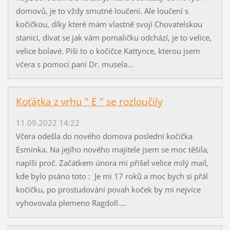
domovů, je to vždy smutné loučení. Ale loučení s
kočičkou, díky které mám vlastně svoji Chovatelskou
stanici, dívat se jak vám pomaličku odchází, je to velice,
velice bolavé. Píši to o kočičce Kattynce, kterou jsem
včera s pomocí paní Dr. musela...
Koťátka z vrhu " E " se rozloučily
11.09.2022 14:22
Včera odešla do nového domova poslední kočička
Esminka. Na jejího nového majitele jsem se moc těšila,
napíši proč. Začátkem února mi přišel velice milý mail,
kde bylo psáno toto : Je mi 17 roků a moc bych si přál
kočičku, po prostudování povah koček by mi nejvíce
vyhovovala plemeno Ragdoll....