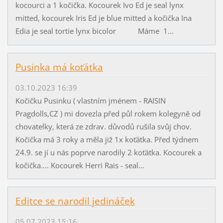
kocourci a 1 kočička. Kocourek Ivo Ed je seal lynx
mitted, kocourek Iris Ed je blue mitted a kočička Ina
Edia je seal tortie lynx bicolor Máme 1...
Pusinka má koťátka
03.10.2023 16:39
Kočičku Pusinku ( vlastním jménem - RAISIN
Pragdolls,CZ ) mi dovezla před půl rokem kolegyně od
chovatelky, která ze zdrav. důvodů rušila svůj chov.
Kočička má 3 roky a měla již 1x koťátka. Před týdnem
24.9. se jí u nás poprve narodily 2 koťátka. Kocourek a
kočička.... Kocourek Herri Rais - seal...
Editce se narodil jedináček
05.07.2023 15:16