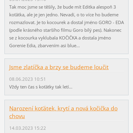
Tak moc jsme se těšily, že bude mít Editka alespoň 3
koťátka, ale je jen jedno. Nevadí, o to více ho budeme
rozmazlovat. Je to kocourek a dostal jméno GORO - EDA
(podle krásného staršího filmu Goro bílý pes). Nakonec
se z kocourka vyklubala KOČIČKA a dostala jméno
Gorenie Edia, zbarvením asi blue...
Jsme zlatíčka a brzy se budeme loučit
08.06.2023 10:51
Vždy ten čas s koťátky tak letí...
Narození koťátek, krytí a nová kočička do
chovu
14.03.2023 15:22