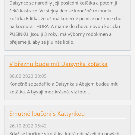
Daisynce se narodily její poslední koťátka a potom ji
čeká kastrace. Ve stejný den se konečně rozhodla
kočička Editka, že už má konečně po více než roce chuť
na kocoura - HURÁ. A máme do chovu novou kočičku
PUSINKU. Jsou jí 3 roky, má výborný rodokmen a
přejeme jí, aby se jí u nás líbilo.
V březnu bude mít Daisynka koťátka
08.02.2023 20:05
Konečně se zadařilo a Daisynka s Abajem budou mít
koťátka. A bývají moc krásná, viz foto...
Smutné loučení s Kattynkou
26.10.2022 06:42
Když se loučíme s koťátky, která odcházejí do nových