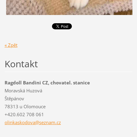
« Zpět
Kontakt
Ragdoll Bandini CZ, chovatel. stanice
Moravská Huzová
Štěpánov
78313 u Olomouce
+420.602 708 061
olinkask
odova@se
znam.cz