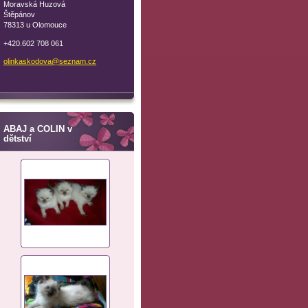
Moravská Huzová
Štěpánov
78313 u Olomouce
+420.602 708 061
olinkask
odova@se
znam.cz
ABAJ a COLIN v
dětství