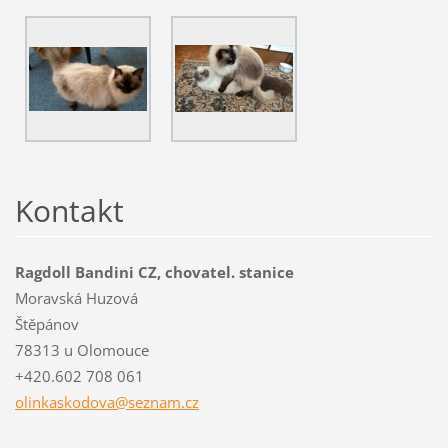
Kontakt
Ragdoll Bandini CZ, chovatel. stanice
Moravská Huzová
Štěpánov
78313 u Olomouce
+420.602 708 061
olinkask
odova@se
znam.cz