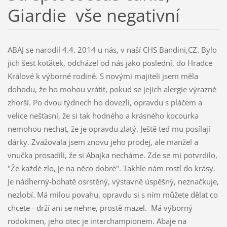
Giardie vše negativní
ABAJ se narodil 4.4. 2014 u nás, v naší CHS Bandini,CZ. Bylo
jich šest koťátek, odcházel od nás jako poslední, do Hradce
Králové k výborné rodině. S novými majiteli jsem měla
dohodu, že ho mohou vrátit, pokud se jejich alergie výrazně
zhorší. Po dvou týdnech ho dovezli, opravdu s pláčem a
velice nešťasní, že si tak hodného a krásného kocourka
nemohou nechat, že je opravdu zlatý. Ještě teď mu posílají
dárky. Zvažovala jsem znovu jeho prodej, ale manžel a
vnučka prosadili, že si Abajka necháme. Zde se mi potvrdilo,
"Že každé zlo, je na něco dobré". Takhle nám rostl do krásy.
Je nádherný-bohatě osrstěný, výstavně úspěšný, neznačkuje,
nezlobí. Má milou povahu, opravdu si s ním můžete dělat co
chcete - drží ani se nehne, prostě mazel. Má výborný
rodokmen, jeho otec je interchampionem. Abaje na