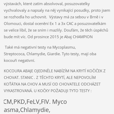
výstavách, které zatím absolvoval, posuzovatelky
vychvalovaly a napsaly na něj vynikající posudky, proto jsem
se rozhodla ho uchovnit. Výstavy má za sebou v Brně i v
Olomouci, dostal ocenění Ex 1 a 3x CAC a posuzovatelkám
se velice líbil, že se sním i mazlily. Doufám, že těch úspěchů
bude mít víc. Od prosince 2015 je Abaj CHAMPION
Také má negativní testy na Mycoplasmu,
Streptococa, Chlamydie, Giardie. Tyto testy, mají oba
kocouři negativní.
KOCOURA ABAJE OJEDINĚLE NABÍZÍM NA KRYTÍ KOČIČEK Z
CHOVAT. STANIC . Z TĚCHTO KRYTÍ, ALE NEPOVOLÍM
KOŤÁTKA NA CHOV A MUSÍ OD CHOVATELE ODCHÁZET
VYKASTROVANÁ. U KOČKY POŽADUJI TYTO TESTY :
HCM,PKD,FeLV,FIV. Myco
plasma,Chlamydie,