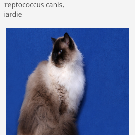
Streptococcus canis,
Giardie