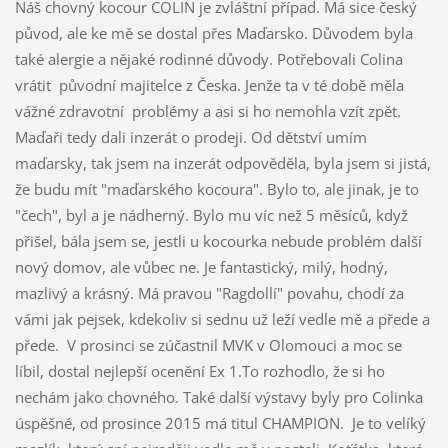
Náš chovný kocour COLIN je zvláštní případ. Má sice český
původ, ale ke mě se dostal přes Maďarsko. Důvodem byla
také alergie a nějaké rodinné důvody. Potřebovali Colina
vrátit původní majitelce z Česka. Jenže ta v té době měla
vážné zdravotní problémy a asi si ho nemohla vzít zpět.
Maďaři tedy dali inzerát o prodeji. Od dětství umím
maďarsky, tak jsem na inzerát odpověděla, byla jsem si jistá,
že budu mít "maďarského kocoura". Bylo to, ale jinak, je to
"čech", byl a je nádherný. Bylo mu víc než 5 měsíců, když
přišel, bála jsem se, jestli u kocourka nebude problém další
nový domov, ale vůbec ne. Je fantastický, milý, hodný,
mazlivý a krásný. Má pravou "Ragdollí" povahu, chodí za
vámi jak pejsek, kdekoliv si sednu už leží vedle mě a přede a
přede. V prosinci se zúčastnil MVK v Olomouci a moc se
líbil, dostal nejlepší ocenění Ex 1.To rozhodlo, že si ho
nechám jako chovného. Také další výstavy byly pro Colinka
úspěšné, od prosince 2015 má titul CHAMPION. Je to velíký