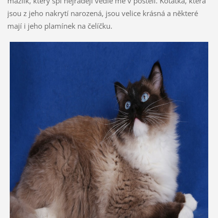
mazlík, který spí nejraději vedle mě v posteli. Koťátka, která
jsou z jeho nakrytí narozená, jsou velice krásná a některé
mají i jeho plamínek na čelíčku.