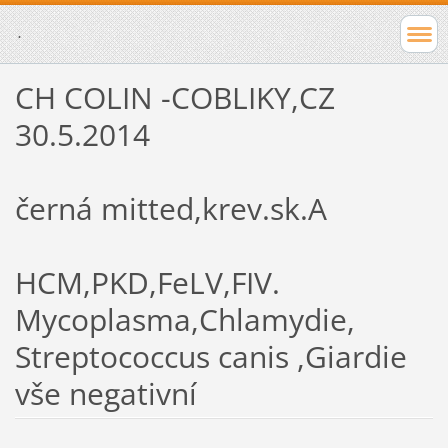
.
CH COLIN -COBLIKY,CZ
30.5.2014
černá mitted,krev.sk.A
HCM,PKD,FeLV,FIV.
Mycoplasma,Chlamydie,
Streptococcus canis ,Giardie
vše negativní