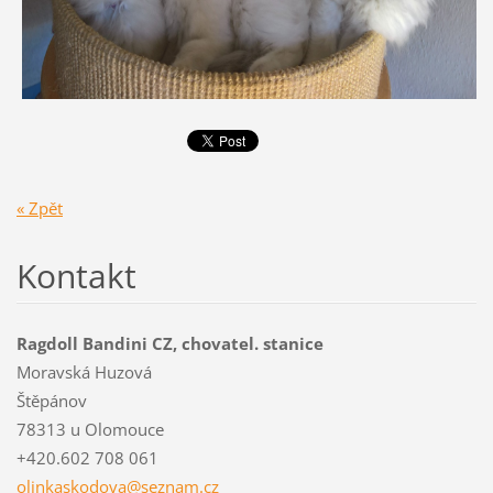
« Zpět
Kontakt
Ragdoll Bandini CZ, chovatel. stanice
Moravská Huzová
Štěpánov
78313 u Olomouce
+420.602 708 061
olinkask
odova@se
znam.cz