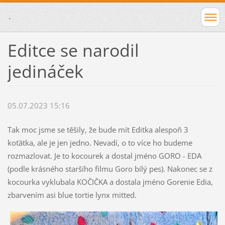
.
Editce se narodil
jedináček
05.07.2023 15:16
Tak moc jsme se těšily, že bude mít Editka alespoň 3
koťátka, ale je jen jedno. Nevadí, o to více ho budeme
rozmazlovat. Je to kocourek a dostal jméno GORO - EDA
(podle krásného staršího filmu Goro bílý pes). Nakonec se z
kocourka vyklubala KOČIČKA a dostala jméno Gorenie Edia,
zbarvením asi blue tortie lynx mitted.