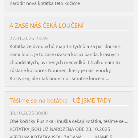
narodit nová koťátka této kočičce
A ZASE NÁS ČEKÁ LOUČENÍ
27.01.2026 23:39
Koťátka ze dvou vrhů mají 13 týdnů a za pár dní se s
námi loučí. Je to zase úžasná kočičí banda, krásných
chundelatých, uvrněných medvídků. Chvilku nám tu
zůstane kocourek Noumen, který je naší vnučky
Kristýnky, ale i tak bude moc smutné loučení....
Těšíme se na koťátka - UŽ JSME TADY
30.10.2025 00:00
Obě kočičky Pusinka i Inuška čekají koťátka, těšíme se....
KOŤÁTKA JSOU UŽ NAROZENÁ OBĚ 23.10.2025
VŠECHNA KOŤÁTKA JSOU ZADANÁ MÁME 5