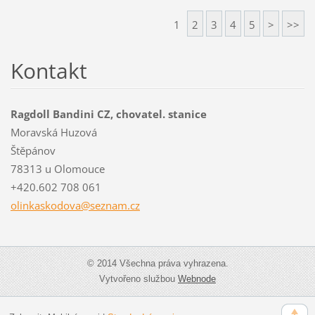
1
2
3
4
5
>
>>
Kontakt
Ragdoll Bandini CZ, chovatel. stanice
Moravská Huzová
Štěpánov
78313 u Olomouce
+420.602 708 061
olinkask
odova@se
znam.cz
© 2014 Všechna práva vyhrazena.
Vytvořeno službou
Webnode