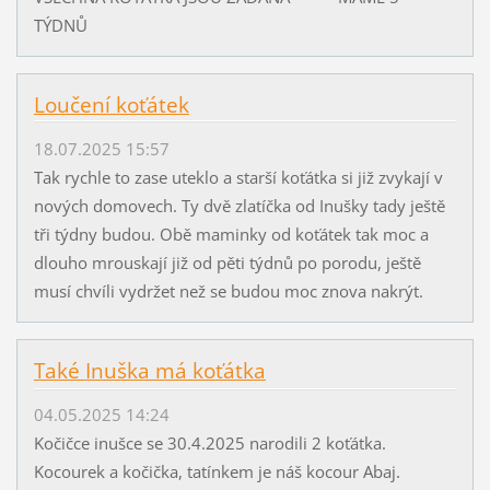
TÝDNŮ
Loučení koťátek
18.07.2025 15:57
Tak rychle to zase uteklo a starší koťátka si již zvykají v
nových domovech. Ty dvě zlatíčka od Inušky tady ještě
tři týdny budou. Obě maminky od koťátek tak moc a
dlouho mrouskají již od pěti týdnů po porodu, ještě
musí chvíli vydržet než se budou moc znova nakrýt.
Také Inuška má koťátka
04.05.2025 14:24
Kočičce inušce se 30.4.2025 narodili 2 koťátka.
Kocourek a kočička, tatínkem je náš kocour Abaj.