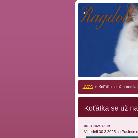
.
.
ÚVOD
Koťátka se už narodila
Koťátka se už na
06.04.2025 13:19
V neděli 30.3.2025 se Pusince na