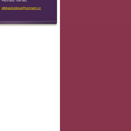
+420.602 708 061
olinkask
odova@se
znam.cz