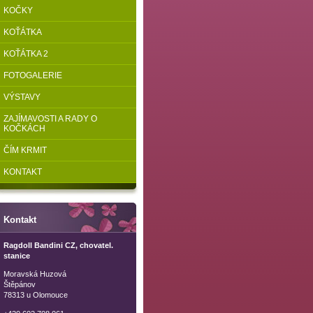
KOČKY
KOŤÁTKA
KOŤÁTKA 2
FOTOGALERIE
VÝSTAVY
ZAJÍMAVOSTI A RADY O
KOČKÁCH
ČÍM KRMIT
KONTAKT
Kontakt
Ragdoll Bandini CZ, chovatel.
stanice
Moravská Huzová
Štěpánov
78313 u Olomouce