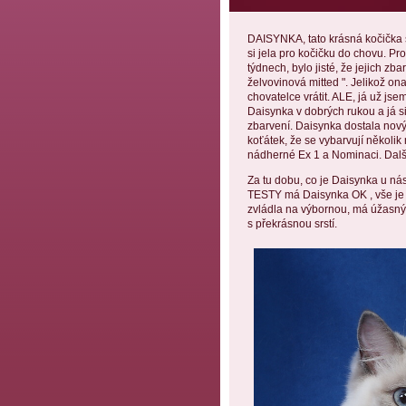
DAISYNKA, tato krásná kočička 
si jela pro kočičku do chovu. Pr
týdnech, bylo jisté, že jejich zb
želvovinová mitted ". Jelikož o
chovatelce vrátit. ALE, já už js
Daisynka v dobrých rukou a já si
zbarvení. Daisynka dostala nový
koťátek, že se vybarvují několi
nádherné Ex 1 a Nominaci. Další
Za tu dobu, co je Daisynka u nás
TESTY má Daisynka OK , vše je n
zvládla na výbornou, má úžasný 
s překrásnou srstí.