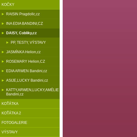
KOČKY
RAISIN Pragdollc,cz
INA EDIA BANDINI,CZ
DAISY, Cobliky,cz
PP, TESTY, VÝSTAVY
JASMÍNKA Helion,cz
ROSEMARY Helion,CZ
EDIA ARWEN Bandini,cz
ASIJE,LUCKY Bandini,cz
KATTY,ARWEN,LUCKY,AMÉLIE
Bandini,cz
KOŤÁTKA
KOŤÁTKA 2
FOTOGALERIE
VÝSTAVY