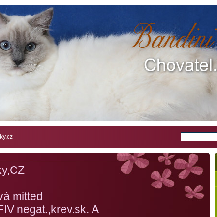
ky,cz
iky,CZ
014
elvovinová mitted HC
V negat.,krev.sk. A