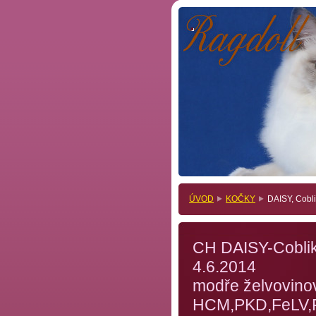
.
.
ÚVOD
KOČKY
DAISY, Cobli
CH DAISY-Cobl
4.6.2
modře ž
HCM,PKD,FeLV,FI