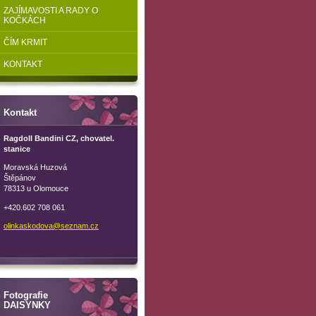
ZAJÍMAVOSTI A RADY O
KOČKÁCH
ČÍM KRMIT
KONTAKT
Kontakt
Ragdoll Bandini CZ, chovatel.
stanice
Moravská Huzová
Štěpánov
78313 u Olomouce
+420.602 708 061
olinkask
odova@se
znam.cz
Fotografie
DAISYNKY