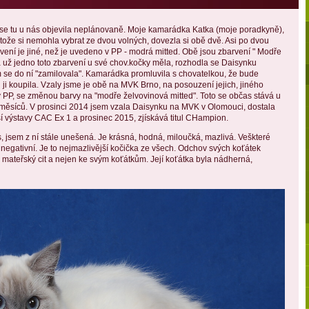
se tu u nás objevila neplánovaně. Moje kamarádka Katka (moje poradkyně),
otože si nemohla vybrat ze dvou volných, dovezla si obě dvě. Asi po dvou
arvení je jiné, než je uvedeno v PP - modrá mitted. Obě jsou zbarvení " Modře
na už jedno toto zbarvení u své chov.kočky měla, rozhodla se Daisynku
em se do ní "zamilovala". Kamarádka promluvila s chovatelkou, že bude
 ji koupila. Vzaly jsme je obě na MVK Brno, na posouzení jejich, jiného
 PP, se změnou barvy na "modře želvovinová mitted". Toto se občas stává u
k měsíců. V prosinci 2014 jsem vzala Daisynku na MVK v Olomouci, dostala
 výstavy CAC Ex 1 a prosinec 2015, zjískává titul CHampion.
, jsem z ní stále unešená. Je krásná, hodná, miloučká, mazlivá. Veškteré
egativní. Je to nejmazlivější kočička ze všech. Odchov svých koťátek
mateřský cit a nejen ke svým koťátkům. Její koťátka byla nádherná,