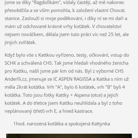
jsme se díky "Ragdollkám", vídaly častěji, až mě nakonec
přesvědčila a se vším pomohla, k založení vlastní Chovat.
stanice. Zaslouží si moje poděkování, i díky ní se mi daří a
mám už odchované krásné vrhy koťátek. V chovatelství
nejsem nováčkem, dělala jsem tuto práci víc než 25 let, ale
jiných zvířátek.
Když bylo vše s Kattkou vyřízeno, testy, očkování, vstup do
SCHK a schválená CHS. Tak jsme hledali vhodného ženicha
pro Kattku, našli jsme pár km od nás. Byl z výborné CHS
Anderlli,cz, jmenuje se IC ASPEN RAGISSA a Kattka s ním už
měla 2krát koťátka. Vrh "A", bylo 6 koťátek, vrh "B" byli 4
koťátka. Toto jsou fotky Kattky + Aspena (otce) a jejich
koťátek. A do třetice jsem Kattku neuhlídala a byl z toho
neplánovaný (třetí) vrh E, a hned kastrace.
1hod. narozená koťátka a spokojená Kattynka