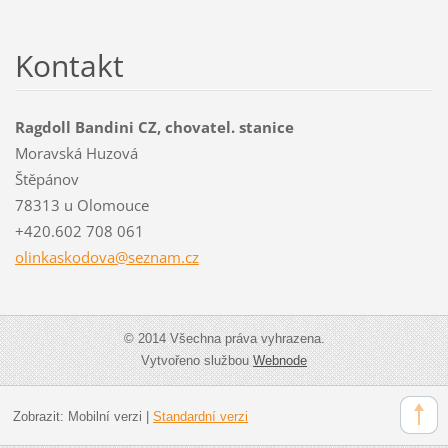
Kontakt
Ragdoll Bandini CZ, chovatel. stanice
Moravská Huzová
Štěpánov
78313 u Olomouce
+420.602 708 061
olinkask
odova@se
znam.cz
© 2014 Všechna práva vyhrazena.
Vytvořeno službou
Webnode
Zobrazit:
Mobilní verzi
|
Standardní verzi