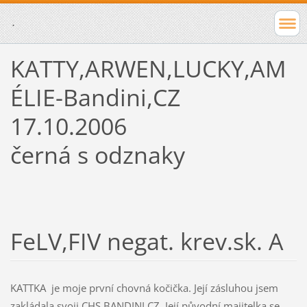
.
KATTY,ARWEN,LUCKY,AM
ÉLIE-Bandini,CZ
17.10.2006
černá s odznaky
FeLV,FIV negat. krev.sk. A
KATTKA je moje první chovná kočička. Její zásluhou jsem
zakládala svoji CHS BANDINI,CZ. Její původní majitelka se