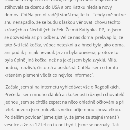
stěhovala za dcerou do USA a pro Kattku hledala nový
domov. Chtěla pro ni raději starší majitelku. Tehdy mě ani ve
snu nenapadlo, že se budu s láskou věnovat chovu těchto
krásných a ušlechtilých koček. Že má Kattynka PP, to jsem
se dozvěděla až při odběru. Velice nás doma překvapilo, že
tato 6-ti letá kočka, vůbec netesknila a hned byla jako doma,
ani pudlík jí nijak nevadil. Já z ní byla unešená, protože to
byla úplně jiná kočka, než na jaké jsem byla zvyklá. Milá,
hodná, mazlivá, čistotná a poslušná. Chtěla jsem o tomto
krásném plemeni vědět co nejvíce informací.
Začala jsem si na internetu vyhledávat vše o Ragdollkách.
Přečetla jsem mnoho článků a zkušeností různých chovatelů.
Jednou jsem se chtěla zeptat na něco ohledně očkování a při
telef. hovoru jsem mluvila s velice příjemnou chovatelkou.
Po delším povídání jsme zjistily, že jsme ze stejné (menší)
vesnice a že za 12 let co tu oni bydlí, jsme se neznaly. Tak