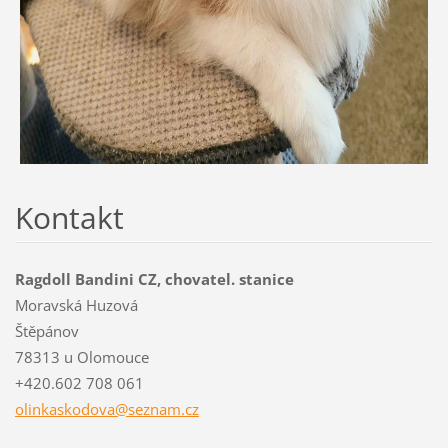
Kontakt
Ragdoll Bandini CZ, chovatel. stanice
Moravská Huzová
Štěpánov
78313 u Olomouce
+420.602 708 061
olinkask
odova@se
znam.cz