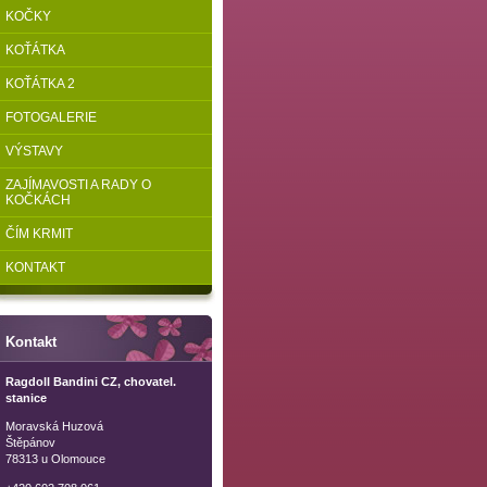
KOČKY
KOŤÁTKA
KOŤÁTKA 2
FOTOGALERIE
VÝSTAVY
ZAJÍMAVOSTI A RADY O
KOČKÁCH
ČÍM KRMIT
KONTAKT
Kontakt
Ragdoll Bandini CZ, chovatel.
stanice
Moravská Huzová
Štěpánov
78313 u Olomouce