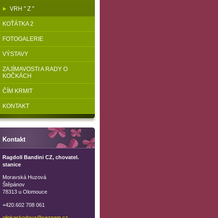
VRH " Z "
KOŤÁTKA 2
FOTOGALERIE
VÝSTAVY
ZAJÍMAVOSTI A RADY O
KOČKÁCH
ČÍM KRMIT
KONTAKT
Kontakt
Ragdoll Bandini CZ, chovatel.
stanice
Moravská Huzová
Štěpánov
78313 u Olomouce
+420.602 708 061
olinkask
odova@se
znam.cz