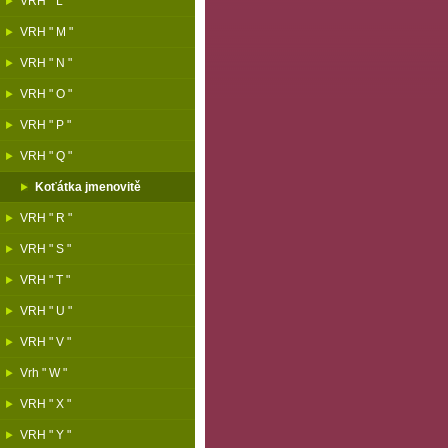
VRH " L "
VRH " M "
VRH " N "
VRH " O "
VRH " P "
VRH " Q "
Koťátka jmenovitě
VRH " R "
VRH " S "
VRH " T "
VRH " U "
VRH " V "
Vrh " W "
VRH " X "
VRH " Y "