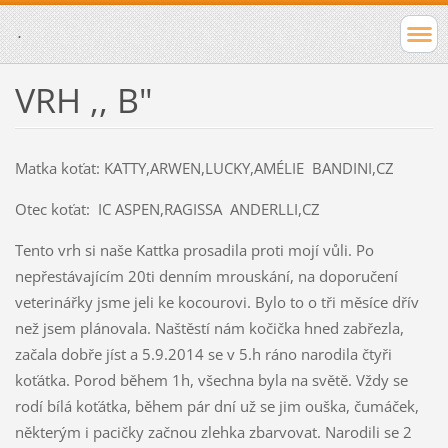
.
VRH ,, B"
Matka koťat: KATTY,ARWEN,LUCKY,AMÉLIE BANDINI,CZ
Otec koťat: IC ASPEN,RAGISSA ANDERLLI,CZ
Tento vrh si naše Kattka prosadila proti mojí vůli. Po
nepřestávajícím 20ti denním mrouskání, na doporučení
veterinářky jsme jeli ke kocourovi. Bylo to o tři měsíce dřív
než jsem plánovala. Naštěstí nám kočička hned zabřezla,
začala dobře jíst a 5.9.2014 se v 5.h ráno narodila čtyři
koťátka. Porod během 1h, všechna byla na světě. Vždy se
rodí bílá koťátka, během pár dní už se jim ouška, čumáček,
některým i pacičky začnou zlehka zbarvovat. Narodili se 2