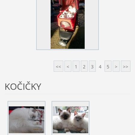
<<
<
1
2
3
4
5
>
>>
KOČIČKY