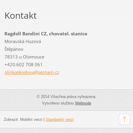
Kontakt
Ragdoll Bandini CZ, chovatel. stanice
Moravská Huzová
Štěpánov
78313 u Olomouce
+420.602 708 061
olinkask
odova@se
znam.cz
© 2014 Všechna práva vyhrazena.
Vytvořeno službou
Webnode
Zobrazit:
Mobilní verzi
|
Standardní verzi