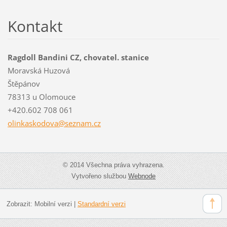
Kontakt
Ragdoll Bandini CZ, chovatel. stanice
Moravská Huzová
Štěpánov
78313 u Olomouce
+420.602 708 061
olinkask
odova@se
znam.cz
© 2014 Všechna práva vyhrazena.
Vytvořeno službou
Webnode
Zobrazit:
Mobilní verzi
|
Standardní verzi