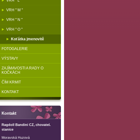
VRH " L "
VRH " M "
VRH " N "
VRH " O "
Koťátka jmenovitě
FOTOGALERIE
VÝSTAVY
ZAJÍMAVOSTI A RADY O
KOČKÁCH
ČÍM KRMIT
KONTAKT
Kontakt
Ragdoll Bandini CZ, chovatel.
stanice
Moravská Huzová