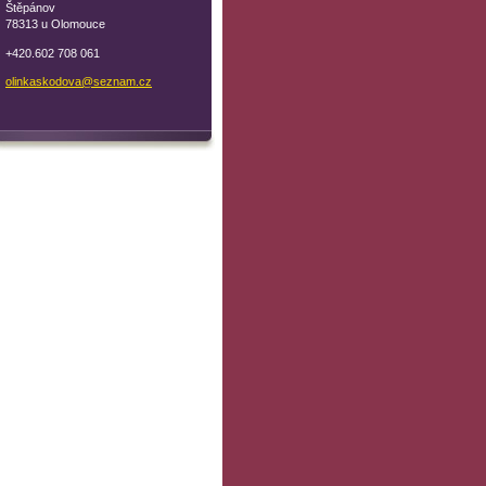
Štěpánov
78313 u Olomouce
+420.602 708 061
olinkask
odova@se
znam.cz