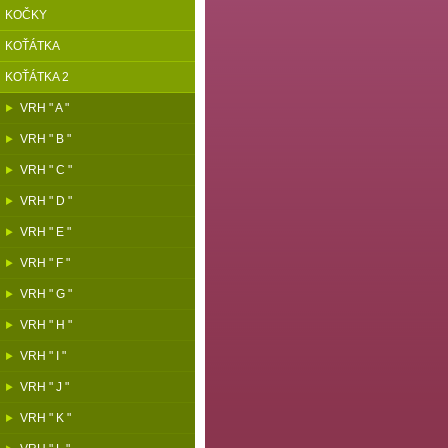
KOČKY
KOŤÁTKA
KOŤÁTKA 2
VRH " A "
VRH " B "
VRH " C "
VRH " D "
VRH " E "
VRH " F "
VRH " G "
VRH " H "
VRH " I "
VRH " J "
VRH " K "