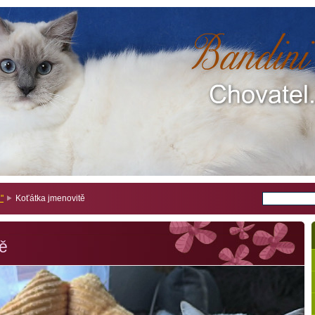
"
Koťátka jmenovitě
tě