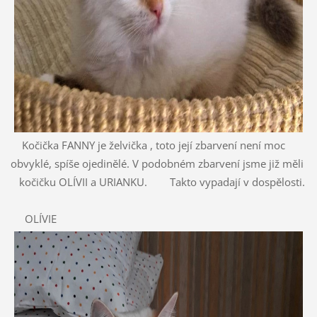
Kočička FANNY je želvička , toto její zbarvení není moc
obvyklé, spíše ojedinělé. V podobném zbarvení jsme již měli
kočičku OLÍVII a URIANKU. Takto vypadají v dospělosti.
OLÍVIE