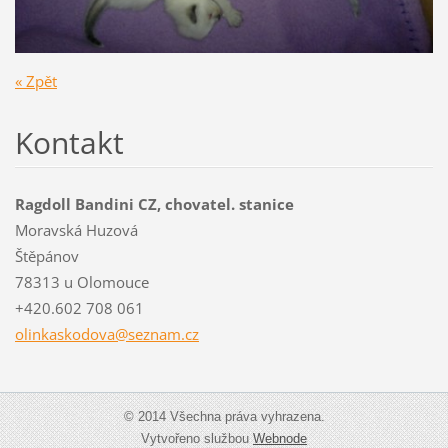
« Zpět
Kontakt
Ragdoll Bandini CZ, chovatel. stanice
Moravská Huzová
Štěpánov
78313 u Olomouce
+420.602 708 061
olinkask
odova@se
znam.cz
© 2014 Všechna práva vyhrazena.
Vytvořeno službou
Webnode