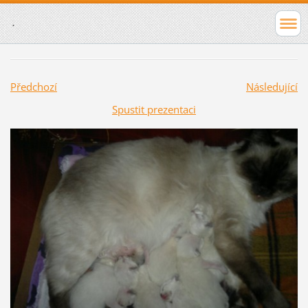
.
Předchozí
Následující
Spustit prezentaci