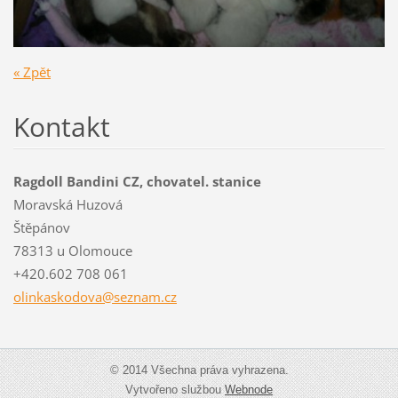
« Zpět
Kontakt
Ragdoll Bandini CZ, chovatel. stanice
Moravská Huzová
Štěpánov
78313 u Olomouce
+420.602 708 061
olinkask
odova@se
znam.cz
© 2014 Všechna práva vyhrazena.
Vytvořeno službou
Webnode