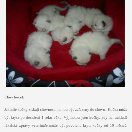
Chov koček
Jakmile kočky získají chovnost, mohou být zařazeny do chovu. Kočka může
být kryta po dosažení 1 roku věku. Výjimkou jsou kočky, kdy na základě
lékařské zprávy veterináře může být povoleno krytí kočky od 10 měsíců