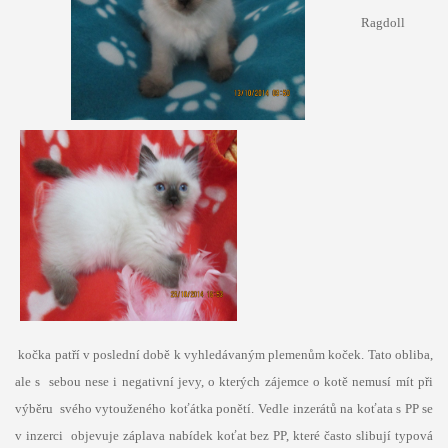
Ragdoll
kočka patří v poslední době k vyhledávaným plemenům koček. Tato obliba,
ale s sebou nese i negativní jevy, o kterých zájemce o kotě nemusí mít při
výběru svého vytouženého koťátka ponětí. Vedle inzerátů na koťata s PP se
v inzerci objevuje záplava nabídek koťat bez PP, které často slibují typová