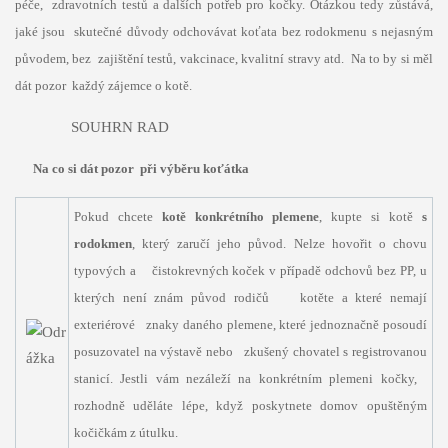
péče, zdravotních testů a dalších potřeb pro kočky. Otázkou tedy zůstává,
jaké jsou skutečné důvody odchovávat koťata bez rodokmenu s nejasným
původem, bez zajištění testů, vakcinace, kvalitní stravy atd. Na to by si měl
dát pozor každý zájemce o kotě.
SOUHRN RAD
Na co si dát pozor při výběru koťátka
Pokud chcete
kotě konkrétního plemene
, kupte si kotě
s
rodokmen
, který zaručí jeho původ. Nelze hovořit o chovu
typových a čistokrevných koček v případě odchovů bez PP, u
kterých není znám původ rodičů kotěte a které nemají
exteriérové znaky daného plemene, které jednoznačně posoudí
posuzovatel na výstavě nebo zkušený chovatel s registrovanou
stanicí. Jestli vám nezáleží na konkrétním plemeni kočky,
rozhodně uděláte lépe, když poskytnete domov opuštěným
kočičkám z útulku.