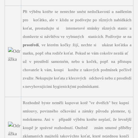
Při výběru kotěte se nenechte unést nedočkavostí a nadšením
pro koťátko, ale v klidu se podívejte po různých nabídkách
koťat, prostudujte si internetové stránky různých stanic a
domluvte si návštěvu ve vybraných stanicích. Podívejte se na
prostředí
, ve kterém kočky žijí, nechte si ukázat koťátka a
matku, popř. oba rodiče koťat. Pokud se vám cokoliv nezdá ať
už v prostředí samotném, nebo u koček, popř. na přístupu
chovatele k vám, koupi kotěte z takových podmínek pečlivě
zvažte. Nekupujte koťata z klecových odchovů nebo z prostředí
s nevyhovujícími hygienickými podmínkami.
Rozhodně byste neměli kupovat kotě "ve dveřích" bez kupní
smlouvy, povinného očkování a záruky původu plemene, tj.
rodokmenu. Ani v případě výběru kotěte neplatí, že levnější
koupě je správné rozhodnutí. Osobně znám smutné příběhy
zklamaných majitelů takovýchto koťat, které nejednou končí