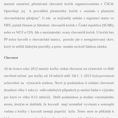
jmenné označení, přiznávané chovateli koček organizovanému v ČSCH.
Opravňuje jej k provádění plemenitby koček v souladu s platnými
chovatelskými předpisy". U nás se nejčastěji setkáte s registrací stanic ve
FIFE, jejímž členem je Sdružení chovatelů koček v České republice (SCHK),
nebo ve WCF a CFA. Jde o mezinárodní svazy chovatelů koček. U koček bez
PP nelze hovořit o chovatelské stanici, protože jde o neregistrovaný chov,
který se neřídí žádnými pravidly, a proto nemáte na kotě žádnou záruku.
Chovnost
Až do konce roku 2012 musely kočky získat chovnost na výstavách ve třídě
otevřené určené pro kočky od 10 měsíců stáří. Od 1. 1. 2013 byla povinnost
uchovnění na výstavách zrušena. Nově je podmínkou k získání chovnosti
dosažení věku 1 roku (v odůvodněných případech je možné žádat o výjimku
pro krytí ve věku 9-12 měsíců). Další podmínkou je dodání veterinárního
atestu, kterým se dokládá, že kocouři mají normálně vyvinutá a sestouplá
varlata a kočky i kocouři nemají pupeční kýlu. Tento atest se přikládá k