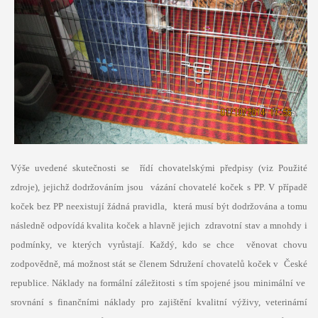
Výše uvedené skutečnosti se řídí chovatelskými předpisy (viz Použité
zdroje), jejichž dodržováním jsou vázání chovatelé koček s PP. V případě
koček bez PP neexistují žádná pravidla, která musí být dodržována a tomu
následně odpovídá kvalita koček a hlavně jejich zdravotní stav a mnohdy i
podmínky, ve kterých vyrůstají. Každý, kdo se chce věnovat chovu
zodpovědně, má možnost stát se členem Sdružení chovatelů koček v České
republice. Náklady na formální záležitosti s tím spojené jsou minimální ve
srovnání s finančními náklady pro zajištění kvalitní výživy, veterinární