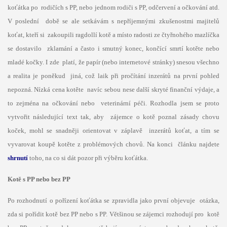
koťátka po rodičích s PP, nebo jednom rodiči s PP, odčervení a očkování atd.
V poslední době se ale setkávám s nepříjemnými zkušenostmi majitelů
koťat, kteří si zakoupili ragdollí kotě a místo radosti ze čtyřnohého mazlíčka
se dostavilo zklamání a často i smutný konec, končící smrtí kotěte nebo
mladé kočky. I zde platí, že papír (nebo internetové stránky) snesou všechno
a realita je poněkud jiná, což laik při pročítání inzerátů na první pohled
nepozná. Nízká cena kotěte navíc sebou nese další skryté finanční výdaje, a
to zejména na očkování nebo veterinární péči. Rozhodla jsem se proto
vytvořit následující text tak, aby zájemce o kotě poznal zásady chovu
koček, mohl se snadněji orientovat v záplavě inzerátů koťat, a tím se
vyvarovat koupě kotěte z problémových chovů. Na konci článku najdete
shrnutí
toho, na co si dát pozor při výběru koťátka.
Kotě s PP nebo bez PP
Po rozhodnutí o pořízení koťátka se zpravidla jako první objevuje otázka,
zda si pořídit kotě bez PP nebo s PP. Většinou se zájemci rozhodují pro kotě