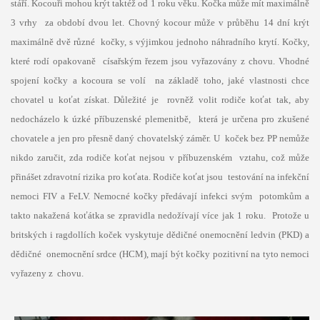
stáří. Kocouři mohou krýt taktéž od 1 roku věku. Kočka může mít maximálně
3 vrhy za období dvou let. Chovný kocour může v průběhu 14 dní krýt
maximálně dvě různé kočky, s výjimkou jednoho náhradního krytí. Kočky,
které rodí opakovaně císařským řezem jsou vyřazovány z chovu. Vhodné
spojení kočky a kocoura se volí na základě toho, jaké vlastnosti chce
chovatel u koťat získat. Důležité je rovněž volit rodiče koťat tak, aby
nedocházelo k úzké příbuzenské plemenitbě, která je určena pro zkušené
chovatele a jen pro přesně daný chovatelský záměr. U koček bez PP nemůže
nikdo zaručit, zda rodiče koťat nejsou v příbuzenském vztahu, což může
přinášet zdravotní rizika pro koťata. Rodiče koťat jsou testování na infekční
nemoci FIV a FeLV. Nemocné kočky předávají infekci svým potomkům a
takto nakažená koťátka se zpravidla nedožívají více jak 1 roku. Protože u
britských i ragdollích koček vyskytuje dědičné onemocnění ledvin (PKD) a
dědičné onemocnění srdce (HCM), mají být kočky pozitivní na tyto nemoci
vyřazeny z chovu.