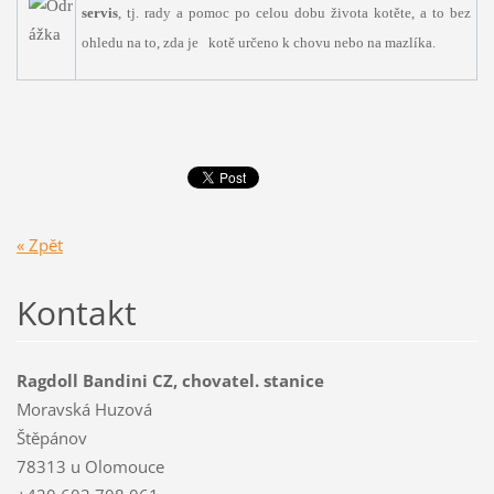
servis
, tj. rady a pomoc po celou dobu života kotěte, a to bez
ohledu na to, zda je kotě určeno k chovu nebo na mazlíka.
« Zpět
Kontakt
Ragdoll Bandini CZ, chovatel. stanice
Moravská Huzová
Štěpánov
78313 u Olomouce