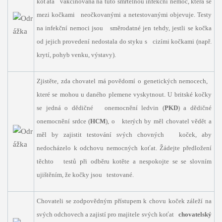
koťata vakcinována na tuto smrtelnou infekční nemoc, která se
mezi kočkami neočkovanými a netestovanými objevuje. Testy
na infekční nemoci jsou směrodatné jen tehdy, jestli se kočka
od jejich provedení nedostala do styku s cizími kočkami (např.
krytí, pohyb venku, výstavy).
Zjistěte, zda chovatel má povědomí o genetických nemocech,
které se mohou u daného plemene vyskytnout. U britské kočky
se jedná o dědičné onemocnění ledvin (
PKD
) a dědičné
onemocnění srdce (
HCM
), o kterých by měl chovatel vědět a
měl by zajistit testování svých chovných koček, aby
nedocházelo k odchovu nemocných koťat. Žádejte předložení
těchto testů při odběru kotěte a nespokojte se se slovním
ujištěním, že kočky jsou testované.
Chovateli se zodpovědným přístupem k chovu koček záleží na
svých odchovech a zajistí pro majitele svých koťat
chovatelský