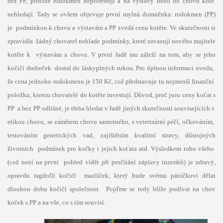
bez PP, protože rodokmen nepotřebují a na výstavy nebo do chovu kotě
nehledají. Tady se ovšem objevuje první mylná domněnka: rodokmen (PP)
je podmínkou k chovu a výstavám a PP zvedá cenu kotěte. Ve skutečnosti si
zpravidla žádný chovatel neklade podmínky, které zavazují nového majitele
kotěte k výstavám a chovu. V první řadě mu záleží na tom, aby se jeho
kočičí drobeček dostal do láskyplných rukou. Pro úplnou informaci uvedu,
že cena jednoho rodokmenu je 150 Kč, což představuje tu nejmenší finanční
položku, kterou chovatelé do kotěte investují. Důvod, proč jsou ceny koťat s
PP a bez PP odlišné, je třeba hledat v řadě jiných skutečností souvisejících s
etikou chovu, se záměrem chovu samotného, s veterinární péčí, očkováním,
testováním genetických vad, zajištěním kvalitní stravy, důstojných
životních podmínek pro kočky i jejich koťata atd. Výsledkem toho všeho
(což není na první pohled vidět při pročítání záplavy inzerátů) je zdravý,
opravdu ragdollí kočičí mazlíček, který bude svému páníčkovi dělat
dlouhou dobu kočičí společnost. Pojďme se tedy blíže podívat na chov
koček s PP a na vše, co s tím souvisí.