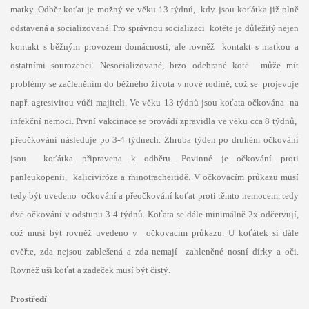
matky. Odběr koťat je možný ve věku 13 týdnů, kdy jsou koťátka již plně
odstavená a socializovaná. Pro správnou socializaci kotěte je důležitý nejen
kontakt s běžným provozem domácnosti, ale rovněž kontakt s matkou a
ostatními sourozenci. Nesocializované, brzo odebrané kotě může mít
problémy se začleněním do běžného života v nové rodině, což se projevuje
např. agresivitou vůči majiteli. Ve věku 13 týdnů jsou koťata očkována na
infekční nemoci. První vakcinace se provádí zpravidla ve věku cca 8 týdnů,
přeočkování následuje po 3-4 týdnech. Zhruba týden po druhém očkování
jsou koťátka připravena k odběru. Povinné je očkování proti
panleukopenii, kaliciviróze a rhinotracheitidě. V očkovacím průkazu musí
tedy být uvedeno očkování a přeočkování koťat proti těmto nemocem, tedy
dvě očkování v odstupu 3-4 týdnů. Koťata se dále minimálně 2x odčervují,
což musí být rovněž uvedeno v očkovacím průkazu. U koťátek si dále
ověřte, zda nejsou zablešená a zda nemají zahleněné nosní dírky a oči.
Rovněž uši koťat a zadeček musí být čistý.
Prostředí