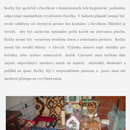
Kočky žijí společně s člověkem v domácnostech, kde hygienické podmínky
odpovídají standardním zvyklostem člověka. V žádném případě nemají být
trvale odděleny od obytných prostor bez kontaktu s člověkem. Důležité je
rovněž, aby byl zachován optimální počet koček na obývanou plochu.
Kočky nesmí být vystaveny trvalému stresu z nedostatku prostoru. Kočky
nesmí být rovněž drženy v klecích. Výjimku stanoví např. ohrádky pro
koťátka, nebo izolace nemocných koček. Chovatel musí kočkám dále
zajistit odpovídající množství misek na krmení, záchodků, škrabadel a
pelíšků na spaní. Kočky žijí v trojrozměrném prostoru, a proto musí mít
možnost přístupu na vyvýšená místa
.