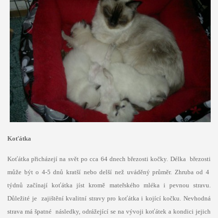
Koťátka
Koťátka přicházejí na svět po cca 64 dnech březosti kočky. Délka březosti
může být o 4-5 dnů kratší nebo delší než uváděný průměr. Zhruba od 4
týdnů začínají koťátka jíst kromě mateřského mléka i pevnou stravu.
Důležité je zajištění kvalitní stravy pro koťátka i kojící kočku. Nevhodná
strava má špatné následky, odrážející se na vývoji koťátek a kondici jejich