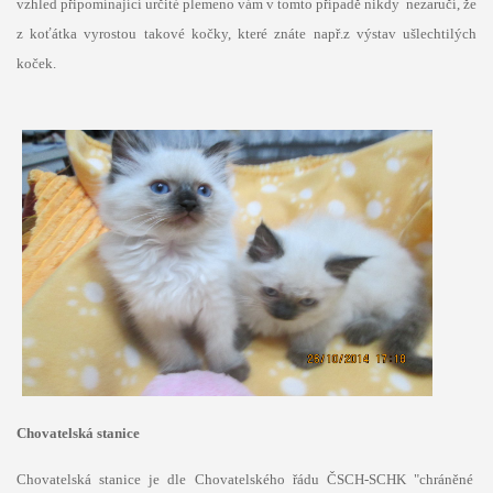
vzhled připomínající určité plemeno vám v tomto případě nikdy nezaručí, že
z koťátka vyrostou takové kočky, které znáte např.z výstav ušlechtilých
koček.
Chovatelská stanice
Chovatelská stanice je dle Chovatelského řádu ČSCH-SCHK "chráněné