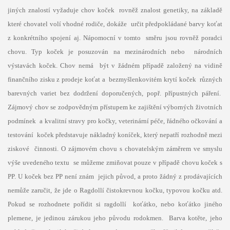
jiných znalostí vyžaduje chov koček rovněž znalost genetiky, na základě
které chovatel volí vhodné rodiče, dokáže určit předpokládané barvy koťat
z konkrétního spojení aj. Nápomocní v tomto směru jsou rovněž poradci
chovu. Typ koček je posuzován na mezinárodních nebo národních
výstavách koček. Chov nemá být v žádném případě založený na vidině
finančního zisku z prodeje koťat a bezmyšlenkovitém krytí koček různých
barevných variet bez dodržení doporučených, popř. přípustných páření.
Zájmový chov se zodpovědným přístupem ke zajištění výborných životních
podmínek a kvalitní stravy pro kočky, veterinární péče, řádného očkování a
testování koček představuje nákladný koníček, který nepatří rozhodně mezi
ziskové činnosti. O zájmovém chovu s chovatelským záměrem ve smyslu
výše uvedeného textu se můžeme zmiňovat pouze v případě chovu koček s
PP. U koček bez PP není znám jejich původ, a proto žádný z prodávajících
nemůže zaručit, že jde o Ragdollí čistokrevnou kočku, typovou kočku atd.
Pokud se rozhodnete pořídit si ragdollí koťátko, nebo koťátko jiného
plemene, je jedinou zárukou jeho původu rodokmen. Barva kotěte, jeho