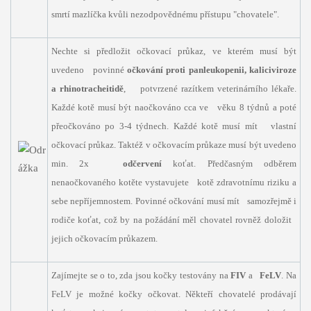
smrtí mazlíčka kvůli nezodpovědnému přístupu "chovatele".
Nechte si předložit očkovací průkaz, ve kterém musí být
uvedeno povinné
očkování proti panleukopenii, kaliciviroze
a rhinotracheitidě
, potvrzené razítkem veterinárního lékaře.
Každé kotě musí být naočkováno cca ve věku 8 týdnů a poté
přeočkováno po 3-4 týdnech. Každé kotě musí mít vlastní
očkovací průkaz. Taktéž v očkovacím průkaze musí být uvedeno
min. 2x
odčervení
koťat. Předčasným odběrem
nenaočkovaného kotěte vystavujete kotě zdravotnímu riziku a
sebe nepříjemnostem. Povinné očkování musí mít samozřejmě i
rodiče koťat, což by na požádání měl chovatel rovněž doložit
jejich očkovacím průkazem.
Zajímejte se o to, zda jsou kočky testovány na
FIV
a
FeLV
. Na
FeLV je možné kočky očkovat. Někteří chovatelé prodávají