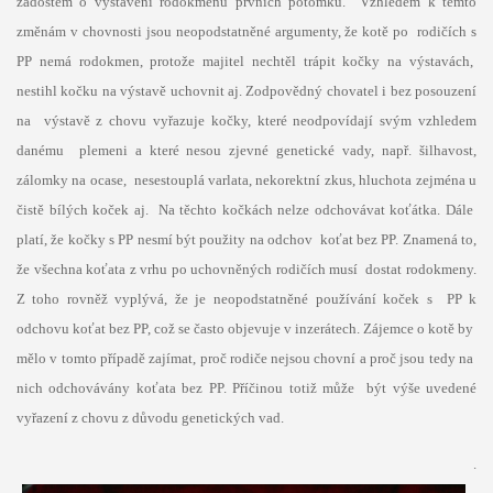
žádostem o vystavení rodokmenů prvních potomků. Vzhledem k těmto
změnám v chovnosti jsou neopodstatněné argumenty, že kotě po rodičích s
PP nemá rodokmen, protože majitel nechtěl trápit kočky na výstavách,
nestihl kočku na výstavě uchovnit aj. Zodpovědný chovatel i bez posouzení
na výstavě z chovu vyřazuje kočky, které neodpovídají svým vzhledem
danému plemeni a které nesou zjevné genetické vady, např. šilhavost,
zálomky na ocase, nesestouplá varlata, nekorektní zkus, hluchota zejména u
čistě bílých koček aj. Na těchto kočkách nelze odchovávat koťátka. Dále
platí, že kočky s PP nesmí být použity na odchov koťat bez PP. Znamená to,
že všechna koťata z vrhu po uchovněných rodičích musí dostat rodokmeny.
Z toho rovněž vyplývá, že je neopodstatněné používání koček s PP k
odchovu koťat bez PP, což se často objevuje v inzerátech. Zájemce o kotě by
mělo v tomto případě zajímat, proč rodiče nejsou chovní a proč jsou tedy na
nich odchovávány koťata bez PP. Příčinou totiž může být výše uvedené
vyřazení z chovu z důvodu genetických vad.
.