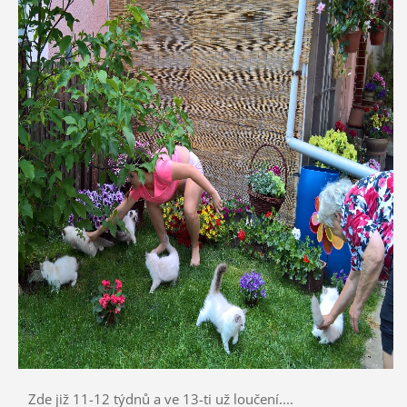
Zde již 11-12 týdnů a ve 13-ti už loučení....