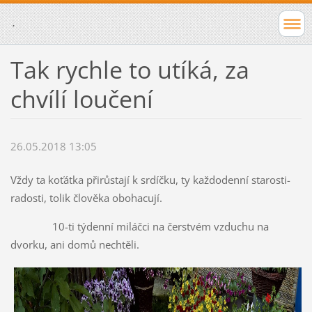
.
Tak rychle to utíká, za
chvílí loučení
26.05.2018 13:05
Vždy ta koťátka přirůstají k srdíčku, ty každodenní starosti-
radosti, tolik člověka obohacují.
10-ti týdenní miláčci na čerstvém vzduchu na
dvorku, ani domů nechtěli.