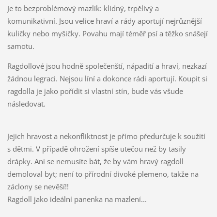
Je to bezproblémový mazlík: klidný, trpělivý a
komunikativní. Jsou velice hraví a rády aportují nejrůznější
kuličky nebo myšičky. Povahu mají téměř psí a těžko snášejí
samotu.
Ragdollové jsou hodně společenští, nápadití a hraví, nezkazí
žádnou legraci. Nejsou líní a dokonce rádi aportují. Koupit si
ragdolla je jako pořídit si vlastní stín, bude vás všude
následovat.
Jejich hravost a nekonfliktnost je přímo předurčuje k soužití
s dětmi. V případě ohrožení spíše utečou než by tasily
drápky. Ani se nemusíte bát, že by vám hravý ragdoll
demoloval byt; není to přírodní divoké plemeno, takže na
záclony se nevěší!!
Ragdoll jako ideální panenka na mazlení...