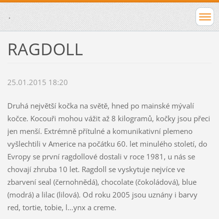
.
RAGDOLL
25.01.2015 18:20
Druhá největší kočka na světě, hned po mainské mývalí
kočce. Kocouři mohou vážit až 8 kilogramů, kočky jsou přeci
jen menší. Extrémně přítulné a komunikativní plemeno
vyšlechtili v Americe na počátku 60. let minulého století, do
Evropy se první ragdollové dostali v roce 1981, u nás se
chovají zhruba 10 let. Ragdoll se vyskytuje nejvíce ve
zbarvení seal (černohnědá), chocolate (čokoládová), blue
(modrá) a lilac (lilová). Od roku 2005 jsou uznány i barvy
red, tortie, tobie, l...ynx a creme.