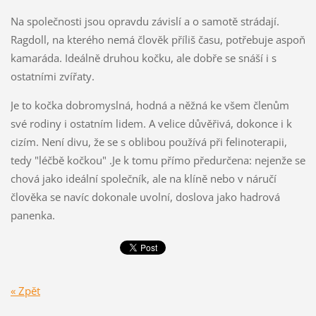
Na společnosti jsou opravdu závislí a o samotě strádají.
Ragdoll, na kterého nemá člověk příliš času, potřebuje aspoň
kamaráda. Ideálně druhou kočku, ale dobře se snáší i s
ostatními zvířaty.
Je to kočka dobromyslná, hodná a něžná ke všem členům
své rodiny i ostatním lidem. A velice důvěřivá, dokonce i k
cizím. Není divu, že se s oblibou používá při felinoterapii,
tedy "léčbě kočkou" .Je k tomu přímo předurčena: nejenže se
chová jako ideální společník, ale na klíně nebo v náručí
člověka se navíc dokonale uvolní, doslova jako hadrová
panenka.
« Zpět