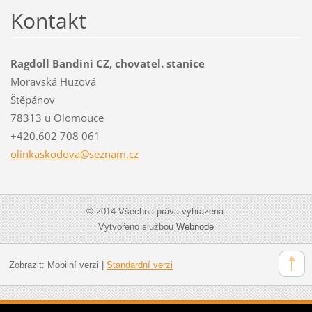
Kontakt
Ragdoll Bandini CZ, chovatel. stanice
Moravská Huzová
Štěpánov
78313 u Olomouce
+420.602 708 061
olinkask
odova@se
znam.cz
© 2014 Všechna práva vyhrazena.
Vytvořeno službou
Webnode
Zobrazit:
Mobilní verzi
|
Standardní verzi