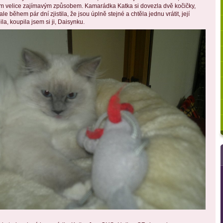
ám velice zajímavým způsobem. Kamarádka Katka si dovezla dvě kočičky,
le během pár dní zjistila, že jsou úplně stejné a chtěla jednu vrátit, její
bila, koupila jsem si ji, Daisynku.