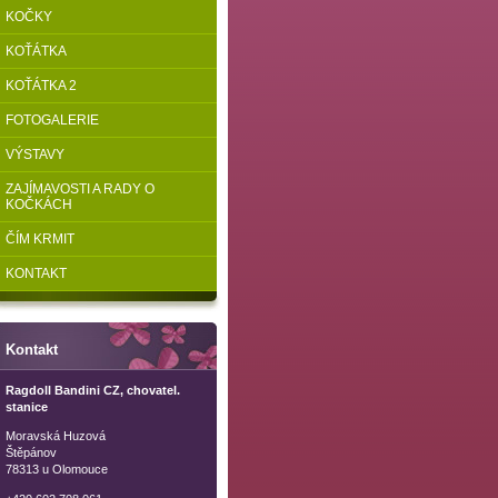
KOČKY
KOŤÁTKA
KOŤÁTKA 2
FOTOGALERIE
VÝSTAVY
ZAJÍMAVOSTI A RADY O
KOČKÁCH
ČÍM KRMIT
KONTAKT
Kontakt
Ragdoll Bandini CZ, chovatel.
stanice
Moravská Huzová
Štěpánov
78313 u Olomouce