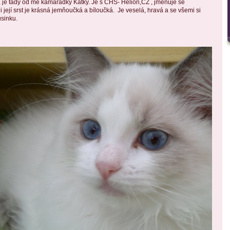
 je tady od mé kamarádky Katky. Je s CHS- Helion,CZ , jmenuje se
i její srst je krásná jemňoučká a bíloučká. Je veselá, hravá a se všemi si
usinku.