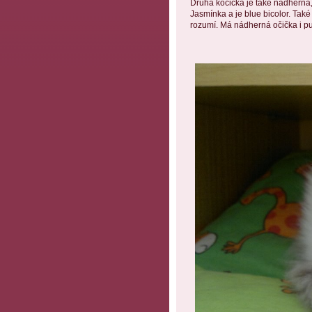
Druhá kočička je také nádherná,
Jasmínka a je blue bicolor. Také 
rozumí. Má nádherná očička i p