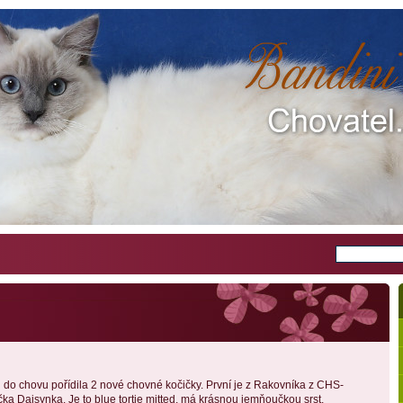
i do chovu pořídila 2 nové chovné kočičky. První je z Rakovníka z CHS-
čka Daisynka. Je to blue tortie mitted, má krásnou jemňoučkou srst,