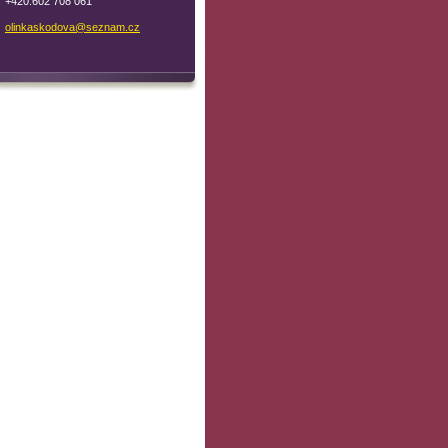
+420.602 708 061
olinkask
odova@se
znam.cz