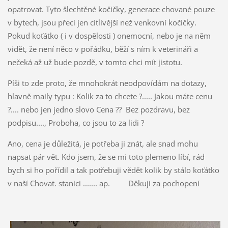
opatrovat. Tyto šlechtěné kočičky, generace chované pouze
v bytech, jsou přeci jen citlivější než venkovní kočičky.
Pokud koťátko ( i v dospělosti ) onemocní, nebo je na něm
vidět, že není něco v pořádku, běží s ním k veterináři a
nečeká až už bude pozdě, v tomto chci mít jistotu.
Píši to zde proto, že mnohokrát neodpovídám na dotazy,
hlavně maily typu : Kolik za to chcete ?..... Jakou máte cenu
?.... nebo jen jedno slovo Cena ?? Bez pozdravu, bez
podpisu...., Proboha, co jsou to za lidi ?
Ano, cena je důležitá, je potřeba ji znát, ale snad mohu
napsat pár vět. Kdo jsem, že se mi toto plemeno líbí, rád
bych si ho pořídil a tak potřebuji vědět kolik by stálo koťátko
v naší Chovat. stanici ....... ap. Děkuji za pochopení