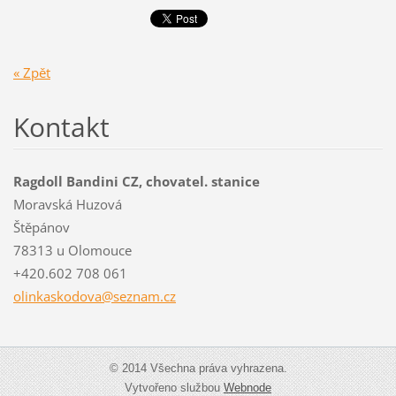
« Zpět
Kontakt
Ragdoll Bandini CZ, chovatel. stanice
Moravská Huzová
Štěpánov
78313 u Olomouce
+420.602 708 061
olinkask
odova@se
znam.cz
© 2014 Všechna práva vyhrazena.
Vytvořeno službou
Webnode