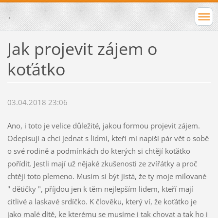
.
Jak projevit zájem o
koťátko
03.04.2018 23:06
Ano, i toto je velice důležité, jakou formou projevit zájem.
Odepisuji a chci jednat s lidmi, kteří mi napíší pár vět o sobě
o své rodině a podmínkách do kterých si chtějí koťátko
pořídit. Jestli mají už nějaké zkušenosti ze zvířátky a proč
chtějí toto plemeno. Musím si být jistá, že ty moje milované
" dětičky ", příjdou jen k těm nejlepším lidem, kteří mají
citlivé a laskavé srdíčko. K člověku, který ví, že koťátko je
jako malé dítě, ke kterému se musíme i tak chovat a tak ho i