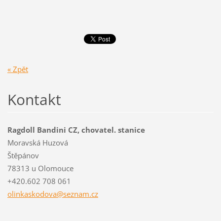
« Zpět
Kontakt
Ragdoll Bandini CZ, chovatel. stanice
Moravská Huzová
Štěpánov
78313 u Olomouce
+420.602 708 061
olinkask
odova@se
znam.cz