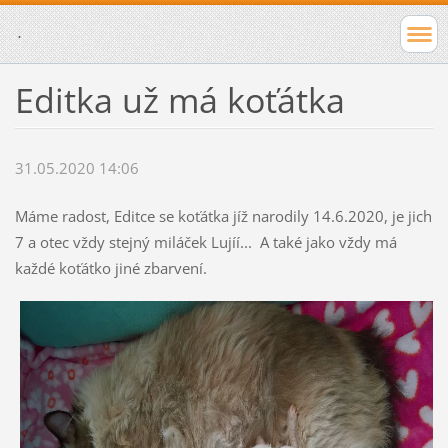
.
Editka už má koťátka
31.05.2020 14:06
Máme radost, Editce se koťátka jíž narodily 14.6.2020, je jich
7 a otec vždy stejný miláček Lujíí... A také jako vždy má
každé koťátko jiné zbarvení.