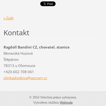
« Zpět
Kontakt
Ragdoll Bandini CZ, chovatel. stanice
Moravská Huzová
Štěpánov
78313 u Olomouce
+420.602 708 061
olinkask
odova@se
znam.cz
© 2014 Všechna práva vyhrazena.
Vytvořeno službou
Webnode