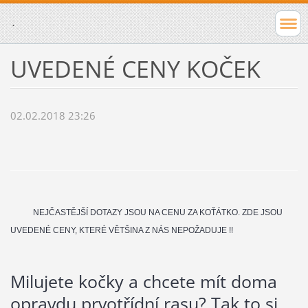
.
UVEDENÉ CENY KOČEK
02.02.2018 23:26
NEJČASTĚJŠÍ DOTAZY JSOU NA CENU ZA KOŤÁTKO. ZDE JSOU
UVEDENÉ CENY, KTERÉ VĚTŠINA Z NÁS NEPOŽADUJE !!
Milujete kočky a chcete mít doma
opravdu prvotřídní rasu? Tak to si