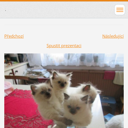
.
Předchozí
Následující
Spustit prezentaci