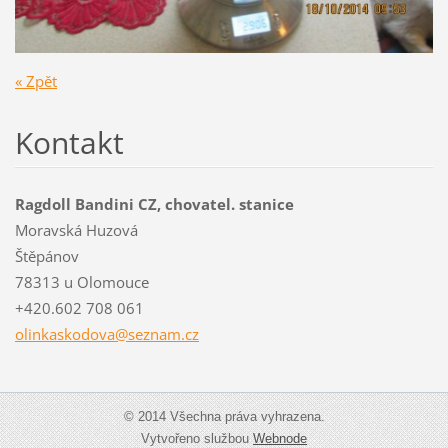
« Zpět
Kontakt
Ragdoll Bandini CZ, chovatel. stanice
Moravská Huzová
Štěpánov
78313 u Olomouce
+420.602 708 061
olinkask
odova@se
znam.cz
© 2014 Všechna práva vyhrazena.
Vytvořeno službou
Webnode