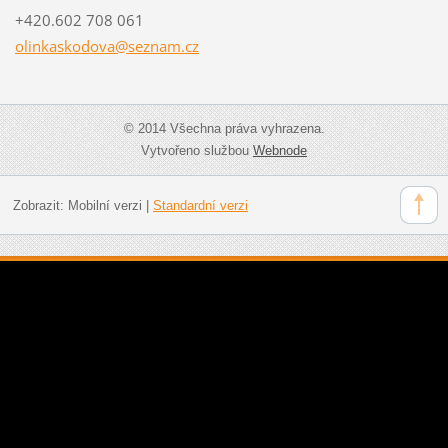
+420.602 708 061
olinkask
odova@se
znam.cz
© 2014 Všechna práva vyhrazena.
Vytvořeno službou
Webnode
Zobrazit:
Mobilní verzi
|
Standardní verzi