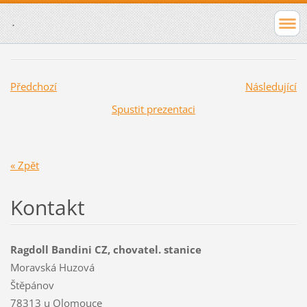
.
Předchozí
Následující
Spustit prezentaci
« Zpět
Kontakt
Ragdoll Bandini CZ, chovatel. stanice
Moravská Huzová
Štěpánov
78313 u Olomouce