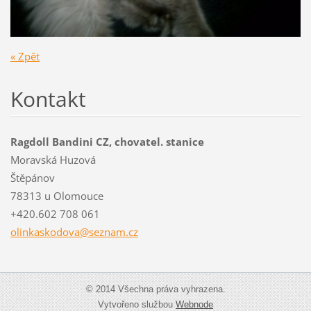
« Zpět
Kontakt
Ragdoll Bandini CZ, chovatel. stanice
Moravská Huzová
Štěpánov
78313 u Olomouce
+420.602 708 061
olinkask
odova@se
znam.cz
© 2014 Všechna práva vyhrazena.
Vytvořeno službou
Webnode