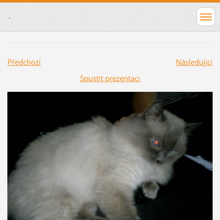
.
Předchozí
Následující
Spustit prezentaci