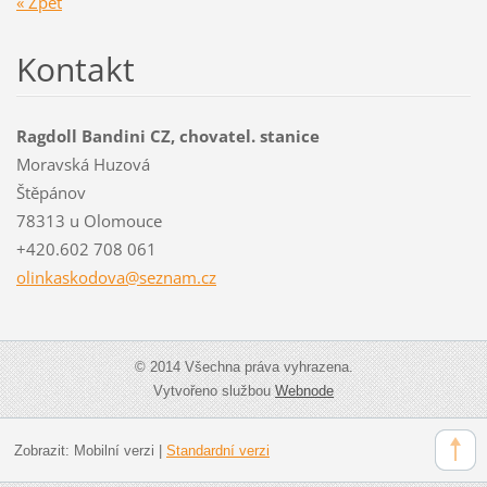
« Zpět
Kontakt
Ragdoll Bandini CZ, chovatel. stanice
Moravská Huzová
Štěpánov
78313 u Olomouce
+420.602 708 061
olinkask
odova@se
znam.cz
© 2014 Všechna práva vyhrazena.
Vytvořeno službou
Webnode
Zobrazit:
Mobilní verzi
|
Standardní verzi