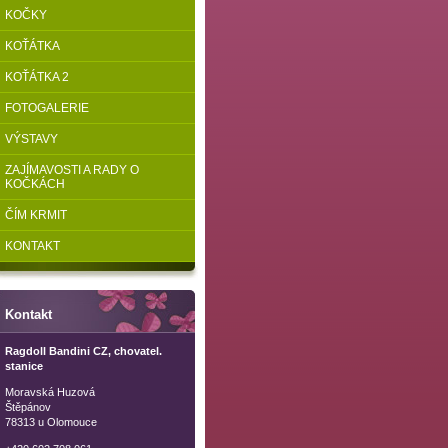
KOČKY
KOŤÁTKA
KOŤÁTKA 2
FOTOGALERIE
VÝSTAVY
ZAJÍMAVOSTI A RADY O
KOČKÁCH
ČÍM KRMIT
KONTAKT
Kontakt
Ragdoll Bandini CZ, chovatel.
stanice
Moravská Huzová
Štěpánov
78313 u Olomouce