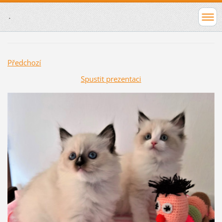
.
Předchozí
Spustit prezentaci