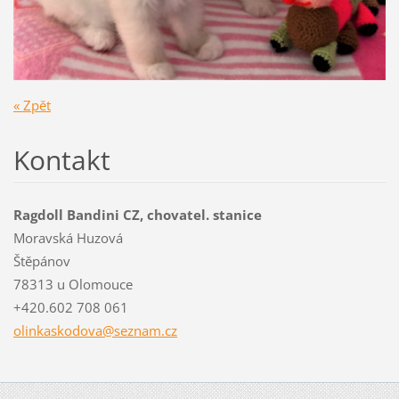
« Zpět
Kontakt
Ragdoll Bandini CZ, chovatel. stanice
Moravská Huzová
Štěpánov
78313 u Olomouce
+420.602 708 061
olinkask
odova@se
znam.cz