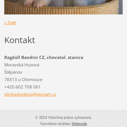
« Zpět
Kontakt
Ragdoll Bandini CZ, chovatel. stanice
Moravská Huzová
Štěpánov
78313 u Olomouce
+420.602 708 061
olinkask
odova@se
znam.cz
© 2014 Všechna práva vyhrazena.
Vytvořeno službou
Webnode