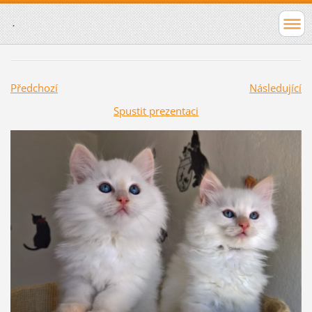
.
Předchozí
Následující
Spustit prezentaci